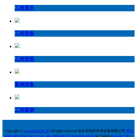
工程展示
工程设备
工程安装
案例设备
工程案例
n
Copyright ©
w
ww.
btsckhb.c
All rights reserved 包头市创科环保设备有限公司
网站
地图
蒙ICP备15002718号
蒙公网安备15020402000289号
热门搜索:
包头除尘器厂