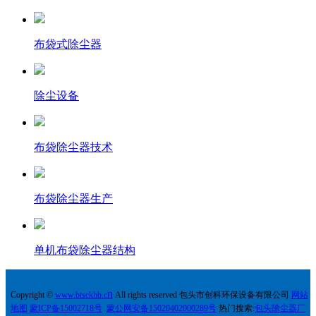
布袋式除尘器
除尘设备
布袋除尘器技术
布袋除尘器生产
单机布袋除尘器结构
n
Copyright ©
w
ww.
btsckhb.c
All rights reserved 包头市创科环保设备有限公司
网站
地图
蒙ICP备15002718号
蒙公网安备15020402000289号
热门搜索:
包头除尘器厂