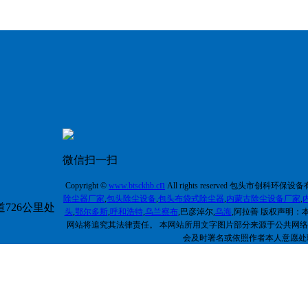
微信扫一扫
n
Copyright ©
w
ww.
btsckhb.c
All rights reserved 包头市创科环保
除尘器厂家
,
包头除尘设备
,
包头布袋式除尘器
,
内蒙古除尘设备厂家
,
726公里处
头
,
鄂尔多斯
,
呼和浩特
,
乌兰察布
,巴彦淖尔,
乌海
,阿拉善
版权声明：
网站将追究其法律责任。 本网站所用文字图片部分来源于公共网
会及时署名或依照作者本人意愿处