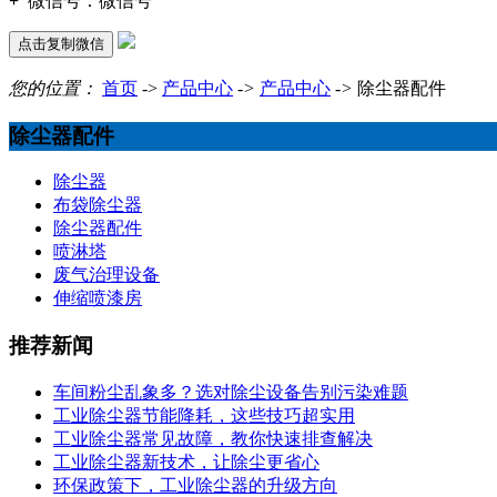
+
微信号：
微信号
点击复制微信
您的位置：
首页
->
产品中心
->
产品中心
->
除尘器配件
除尘器配件
除尘器
布袋除尘器
除尘器配件
喷淋塔
废气治理设备
伸缩喷漆房
推荐新闻
车间粉尘乱象多？选对除尘设备告别污染难题
工业除尘器节能降耗，这些技巧超实用
工业除尘器常见故障，教你快速排查解决
工业除尘器新技术，让除尘更省心
环保政策下，工业除尘器的升级方向