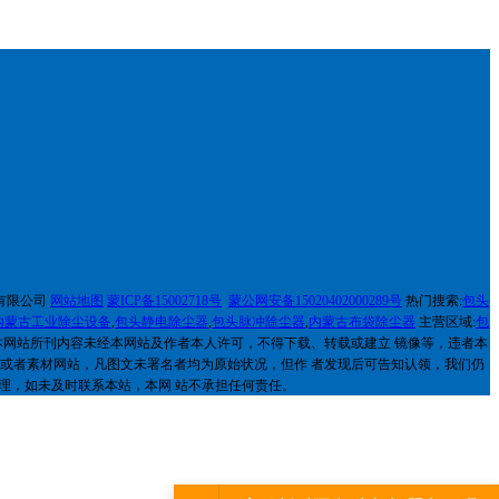
设备有限公司
网站地图
蒙ICP备15002718号
蒙公网安备15020402000289号
热门搜索:
包头
内蒙古工业除尘设备
,
包头静电除尘器
,
包头脉冲除尘器
,
内蒙古
布袋除尘器
主营区域:
包
本网站所刊内容未经本网站及作者本人许可，不得下载、转载或建立 镜像等，违者本
络或者素材网站，凡图文未署名者均为原始状况，但作 者发现后可告知认领，我们仍
理，如未及时联系本站，本网 站不承担任何责任。