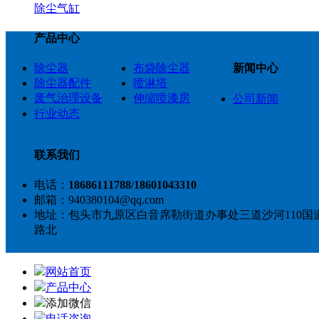
除尘气缸
产品中心
除尘器
布袋除尘器
新闻中心
除尘器配件
喷淋塔
废气治理设备
伸缩喷漆房
公司新闻
行业动态
联系我们
电话：
18686111788
/
18601043310
邮箱：940380104@qq.com
地址：包头市九原区白音席勒街道办事处三道沙河110国道
路北
网站首页
产品中心
添加微信
电话咨询