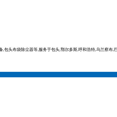
包头布袋除尘器等,服务于包头,鄂尔多斯,呼和浩特,乌兰察布,巴