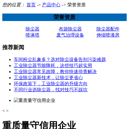
您的位置：
首页
->
产品中心
->
荣誉资质
荣誉资质
除尘器
布袋除尘器
除尘器配件
喷淋塔
废气治理设备
伸缩喷漆房
推荐新闻
车间粉尘乱象多？选对除尘设备告别污染难题
工业除尘器节能降耗，这些技巧超实用
工业除尘器常见故障，教你快速排查解决
工业除尘器新技术，让除尘更省心
环保政策下，工业除尘器的升级方向
不同行业选除尘器，找对技巧不踩坑
<
>
重质量守信用企业