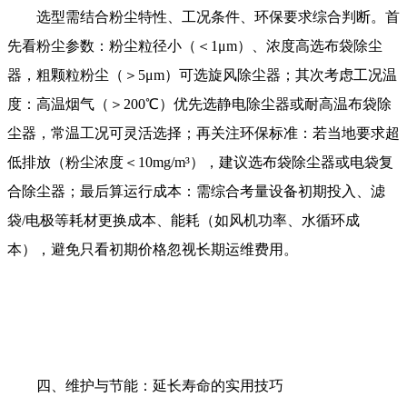
选型需结合粉尘特性、工况条件、环保要求综合判断。首
先看粉尘参数：粉尘粒径小（＜1μm）、浓度高选布袋除尘
器，粗颗粒粉尘（＞5μm）可选旋风除尘器；其次考虑工况温
度：高温烟气（＞200℃）优先选静电除尘器或耐高温布袋除
尘器，常温工况可灵活选择；再关注环保标准：若当地要求超
低排放（粉尘浓度＜10mg/m³），建议选布袋除尘器或电袋复
合除尘器；最后算运行成本：需综合考量设备初期投入、滤
袋/电极等耗材更换成本、能耗（如风机功率、水循环成
本），避免只看初期价格忽视长期运维费用。
四、维护与节能：延长寿命的实用技巧