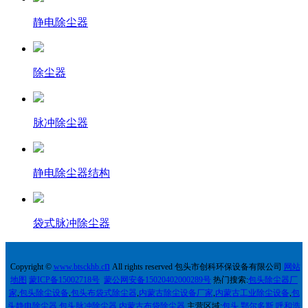
静电除尘器
除尘器
脉冲除尘器
静电除尘器结构
袋式脉冲除尘器
n
Copyright ©
w
ww.
btsckhb.c
All rights reserved 包头市创科环保设备有限公司
网站
地图
蒙ICP备15002718号
蒙公网安备15020402000289号
热门搜索:
包头除尘器厂
家
,
包头除尘设备
,
包头布袋式除尘器
,
内蒙古除尘设备厂家
,
内蒙古工业除尘设备
,
包
头静电除尘器
,
包头脉冲除尘器
,
内蒙古
布袋除尘器
主营区域:
包头
,
鄂尔多斯
,
呼和浩