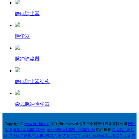
静电除尘器
除尘器
脉冲除尘器
静电除尘器结构
袋式脉冲除尘器
n
Copyright ©
w
ww.
btsckhb.c
All rights reserved 包头市创科环保设备有限公司
网站
地图
蒙ICP备15002718号
蒙公网安备15020402000289号
热门搜索:
包头除尘器厂
家
,
包头除尘设备
,
包头布袋式除尘器
,
内蒙古除尘设备厂家
,
内蒙古工业除尘设备
,
包