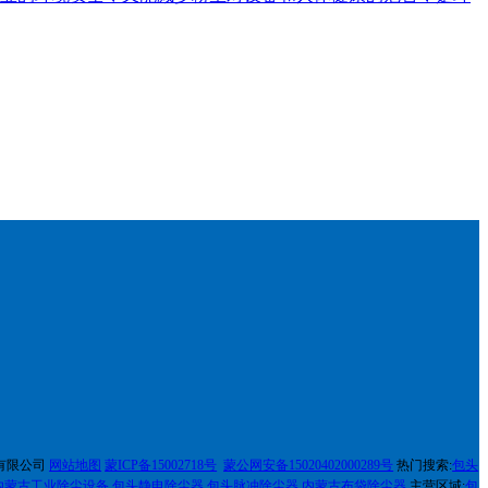
设备有限公司
网站地图
蒙ICP备15002718号
蒙公网安备15020402000289号
热门搜索:
包头
内蒙古工业除尘设备
,
包头静电除尘器
,
包头脉冲除尘器
,
内蒙古
布袋除尘器
主营区域:
包