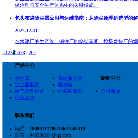
保治理与安全生产体系中的关键设施。
包头布袋除尘器应用与运维指南：从除尘原理到选型的解
2025-12-01
在水泥厂的生产线、钢铁厂的烧结车间、垃圾焚烧厂的烟
<
1
2
3
4
5
6
7
8
...
20
>
产品中心
除尘器
布袋除尘器
新闻中心
除尘器配件
喷淋塔
废气治理设备
伸缩喷漆房
公司新闻
行业动态
联系我们
电话：
18686111788
/
18601043310
邮箱：940380104@qq.com