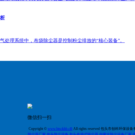
析
气处理系统中，布袋除尘器是控制粉尘排放的“核心装备”。
微信扫一扫
n
Copyright ©
w
ww.
btsckhb.c
All rights reserved 包头市创科环保
除尘器厂家
,
包头除尘设备
,
包头布袋式除尘器
,
内蒙古除尘设备厂家
,