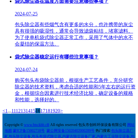
袋式除尘器在温度方面需要注意哪些事项？
2024-07-25
包头除尘器有些烟气含有更多的水分，也许携带的灰尘
具有很强的吸湿性，通常会导致滤袋粘结，堵塞滤料。
为了使单机袋式除尘器正常工作，采用了气体中的水不
会凝结的保温方法。
袋式除尘器稳定运行有哪些注意事项？
2024-07-24
购买包头布袋除尘器前，根据生产工艺条件，充分研究
除尘器的技术资料，考虑合适的性能和5年左右的运行资
金，根据综合因素进行技术经济比较，确定设备的规格
和性能，选择好的。
<
1
...
11
12
13
14
15
16
17
18
19
20
>
n
Copyright ©
w
ww.
btsckhb.c
All rights reserved 包头市创科环保设备有限公司
网站
地图
蒙ICP备15002718号
蒙公网安备15020402000289号
热门搜索:
包头除尘器厂
家
,
包头除尘设备
,
包头布袋式除尘器
,
内蒙古除尘设备厂家
,
内蒙古工业除尘设备
,
包